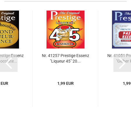
estige Essenz
Nr. 41257 Prestige Essenz
Nr. 41051 Pr
ocolate...
"Liqueur 45" 20...
"Gelber P
 EUR
1,99 EUR
1,99