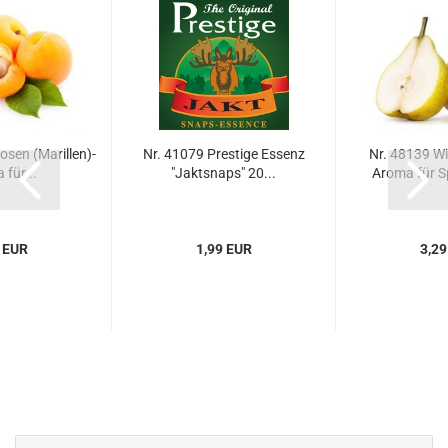
osen (Marillen)-
Nr. 41079 Prestige Essenz
Nr. 48139 Wi
für...
"Jaktsnaps" 20...
Aroma für Sp
 EUR
1,99 EUR
3,29