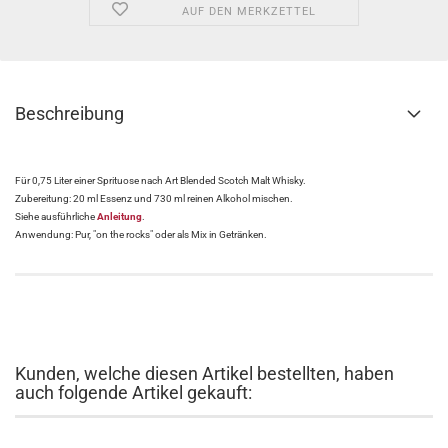
AUF DEN MERKZETTEL
Beschreibung
Für 0,75 Liter einer Sprituose nach Art Blended Scotch Malt Whisky.
Zubereitung: 20 ml Essenz und 730 ml reinen Alkohol mischen.
Siehe ausführliche
Anleitung
.
Anwendung: Pur, "on the rocks" oder als Mix in Getränken.
Kunden, welche diesen Artikel bestellten, haben
auch folgende Artikel gekauft: