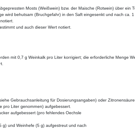
 abgepressten Mosts (Weißwein) bzw. der Maische (Rotwein) über ein 
age wird behutsam (Bruchgefahr) in den Saft eingesenkt und nach ca. 1
otiert.
estimmt und auch dieser Wert notiert.
den mit 0,7 g Weinkalk pro Liter korrigiert; die erforderliche Menge W
t.
 (siehe Gebrauchsanleitung für Dosierungsangaben) oder Zitronensäure
e pro Liter genommen) aufgebessert.
ucker aufgebessert (pro fehlendes Oechsle
5 g) und Weinhefe (5 g) aufgestreut und nach