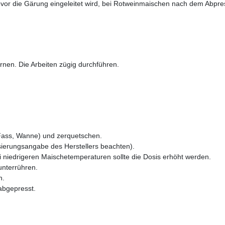
vor die Gärung eingeleitet wird, bei Rotweinmaischen nach dem Abpr
nen. Die Arbeiten zügig durchführen.
 Fass, Wanne) und zerquetschen.
sierungsangabe des Herstellers beachten).
i niedrigeren Maischetemperaturen sollte die Dosis erhöht werden.
unterrühren.
n.
abgepresst.