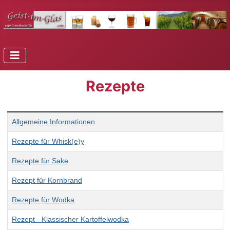
Rezepte
Beiträge
Allgemeine Informationen
Rezepte für Whisk(e)y
Rezepte für Sake
Rezept für Kornbrand
Rezepte für Wodka
Rezept - Klassischer Kartoffelwodka