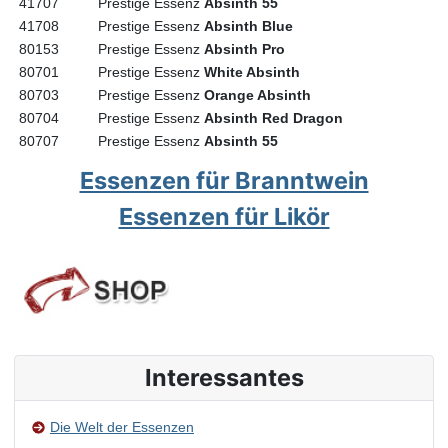
41707
Prestige Essenz
Absinth 55
41708
Prestige Essenz
Absinth Blue
80153
Prestige Essenz
Absinth Pro
80701
Prestige Essenz
White Absinth
80703
Prestige Essenz
Orange Absinth
80704
Prestige Essenz
Absinth Red Dragon
80707
Prestige Essenz
Absinth 55
Essenzen für Branntwein
Essenzen für Likör
Interessantes
Die Welt der Essenzen