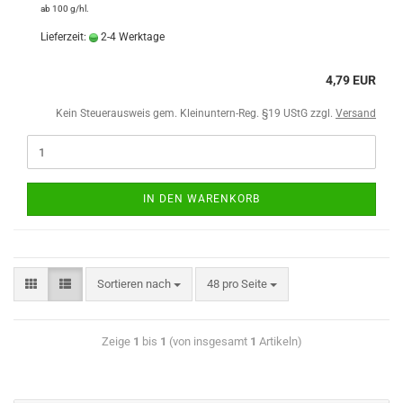
ab 100 g/hl.
Lieferzeit:
2-4 Werktage
4,79 EUR
Kein Steuerausweis gem. Kleinuntern-Reg. §19 UStG zzgl.
Versand
IN DEN WARENKORB
Sortieren nach
48 pro Seite
Zeige
1
bis
1
(von insgesamt
1
Artikeln)