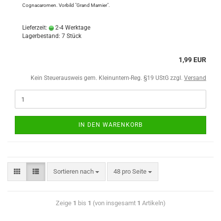
Cognacaromen. Vorbild "Grand Marnier".
Lieferzeit:
2-4 Werktage
Lagerbestand: 7 Stück
1,99 EUR
Kein Steuerausweis gem. Kleinuntern-Reg. §19 UStG zzgl.
Versand
IN DEN WARENKORB
Sortieren nach
48 pro Seite
Zeige
1
bis
1
(von insgesamt
1
Artikeln)