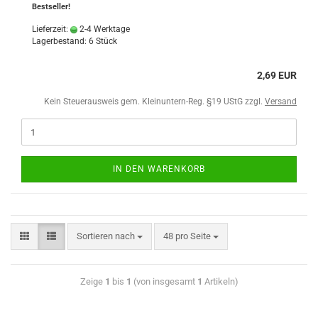
Bestseller!
Lieferzeit:
2-4 Werktage
Lagerbestand: 6 Stück
2,69 EUR
Kein Steuerausweis gem. Kleinuntern-Reg. §19 UStG zzgl.
Versand
IN DEN WARENKORB
Sortieren nach
48 pro Seite
Zeige
1
bis
1
(von insgesamt
1
Artikeln)