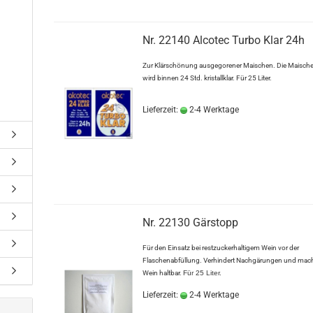
Nr. 22140 Alcotec Turbo Klar 24h
Zur Klärschönung ausgegorener Maischen. Die Maisch
wird binnen 24 Std. kristallklar. Für 25 Liter.
Lieferzeit:
2-4 Werktage
Nr. 22130 Gärstopp
Für den Einsatz bei restzuckerhaltigem Wein vor der
Flaschenabfüllung. Verhindert Nachgärungen und mac
Wein haltbar.
Für 25 Liter.
Lieferzeit:
2-4 Werktage