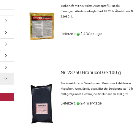
Turbohefe mit neutralem Aromaprofil. Für alle
Gärungen. Alkoholverträglichkeit 18-20%. Ähnlich wie N
22685.1.
Lieferzeit:
2-4 Werktage
Nr. 23750 Granucol Ge 100 g
Zur Korrektur von Geruchs- und Geschmacksfehlern in
Maischen, Wein, Spirituosen, Bier etc. Dosierung ab 10 b
500 g/hl je nach Getränk, bei Sprituosen ab 100 g/hl.
Lieferzeit:
2-4 Werktage