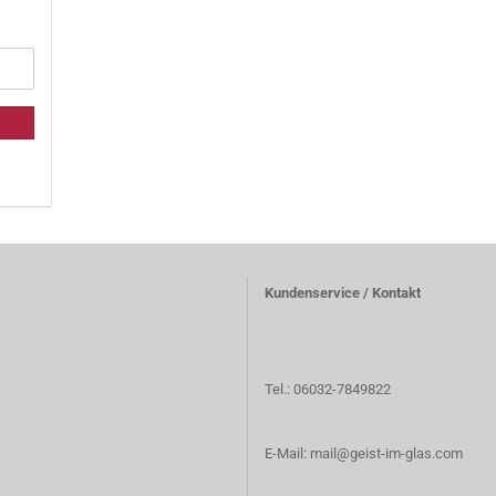
Kundenservice / Kontakt
Tel.: 06032-7849822
E-Mail: mail@geist-im-glas.com