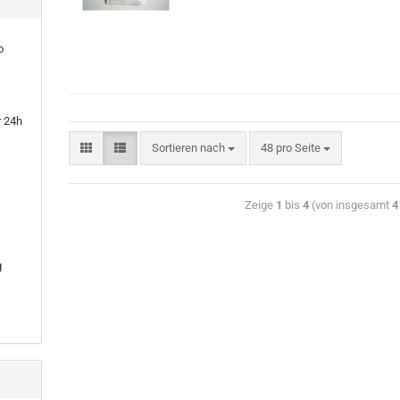
o
r 24h
Sortieren nach
48 pro Seite
Zeige
1
bis
4
(von insgesamt
4
g