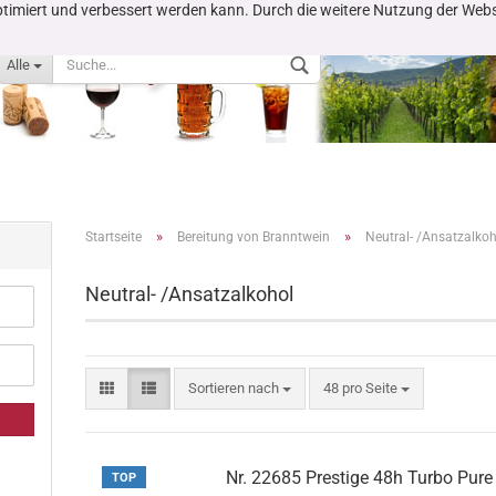
 optimiert und verbessert werden kann. Durch die weitere Nutzung der We
Alle
»
»
Startseite
Bereitung von Branntwein
Neutral- /Ansatzalko
Neutral- /Ansatzalkohol
Konto erstellen
Passwort vergessen?
Sortieren nach
48 pro Seite
Nr. 22685 Prestige 48h Turbo Pure
TOP