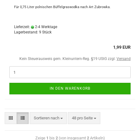
Für 0,75 Liter polnischen Büffelgraswodka nach Art Zubrowka.
Lieferzeit:
2-4 Werktage
Lagerbestand: 9 Stück
1,99 EUR
Kein Steuerausweis gem. Kleinuntern-Reg. §19 UStG zzgl.
Versand
IN DEN WARENKORB
Sortieren nach
48 pro Seite
Zeige
1
bis
2
(von insgesamt
2
Artikeln)