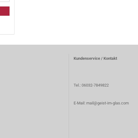
Kundenservice / Kontakt
Tel.: 06032-7849822
E-Mail: mail@geist-im-glas.com