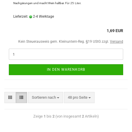
Nachgärungen und macht Wein haltbar.
Für 25 Liter.
Lieferzeit:
2-4 Werktage
1,69 EUR
Kein Steuerausweis gem. Kleinuntern-Reg. §19 UStG zzgl.
Versand
IN DEN WARENKORB
Sortieren nach
48 pro Seite
Zeige
1
bis
2
(von insgesamt
2
Artikeln)