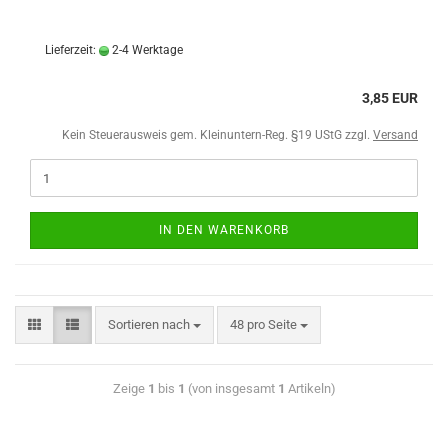
Lieferzeit:
2-4 Werktage
3,85 EUR
Kein Steuerausweis gem. Kleinuntern-Reg. §19 UStG zzgl.
Versand
IN DEN WARENKORB
Sortieren nach
48 pro Seite
Zeige
1
bis
1
(von insgesamt
1
Artikeln)