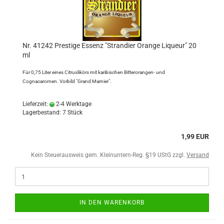
Nr. 41242 Prestige Essenz "Strandier Orange Liqueur" 20
ml
Für 0,75 Liter eines Citruslikörs mit karibischen Bitterorangen- und
Cognacaromen. Vorbild "Grand Marnier".
Lieferzeit:
2-4 Werktage
Lagerbestand: 7 Stück
1,99 EUR
Kein Steuerausweis gem. Kleinuntern-Reg. §19 UStG zzgl.
Versand
IN DEN WARENKORB