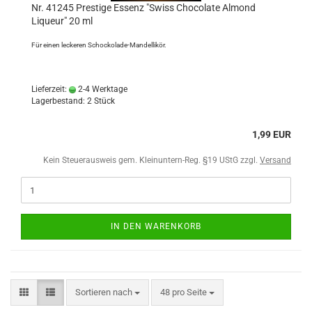
Nr. 41245 Prestige Essenz "Swiss Chocolate Almond
Liqueur" 20 ml
Für einen leckeren Schockolade-Mandellikör.
Lieferzeit:
2-4 Werktage
Lagerbestand: 2 Stück
1,99 EUR
Kein Steuerausweis gem. Kleinuntern-Reg. §19 UStG zzgl.
Versand
IN DEN WARENKORB
Sortieren nach
48 pro Seite