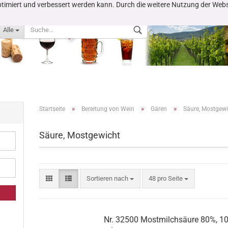
 optimiert und verbessert werden kann. Durch die weitere Nutzung der We
Alle
»
»
»
Startseite
Bereitung von Wein
Gären
Säure, Mostgewi
Säure, Mostgewicht
Konto erstellen
Passwort vergessen?
Sortieren nach
48 pro Seite
Nr. 32500 Mostmilchsäure 80%, 1