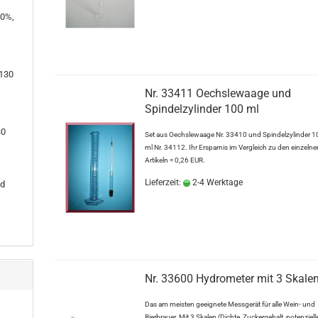
80%,
+130
Nr. 33411 Oechslewaage und
Spindelzylinder 100 ml
30
Set aus Oechslewaage Nr. 33410 und Spindelzylinder 1
ml Nr. 34112. Ihr Ersparnis im Vergleich zu den einzelne
Artikeln = 0,26 EUR.
Lieferzeit:
2-4 Werktage
nd
Nr. 33600 Hydrometer mit 3 Skale
Das am meisten geeignete Messgerät für alle Wein- und
Bierbrauer. Mit 3 Skalen (Dichte, Zuckergehalt, potenziell