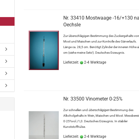
Nr. 33410 Mostwaage -16/+130 n
Oechsle
Zur überschlägigen Bestimmung des Zuckergehalts vo
Most und Maischen und zur Kontrolle des Gärverlaufs.
Länge ca. 28,5 cm. Benötigt Zylinder der inneren Höhe 
cm (siehe meine Sets!). Deutsches Erzeugnis.
Lieferzeit:
2-4 Werktage
Nr. 33500 Vinometer 0-25%
Zur schnellen und
überschlägigen
Bestimmung des
Alkoholgehalts in Wein, Maischen und Most. Messberei
0-25%vol./1,0. Deutsches Erzeugnis. In stabiler
Kunststoffhülse.
Lieferzeit:
2-4 Werktage