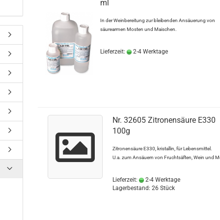
ml
In der Weinbereitung zur bleibenden Ansäuerung von
säurearmen Mosten und Maischen.
Lieferzeit:
2-4 Werktage
Nr. 32605 Zitronensäure E330
100g
Zitronensäure E330, kristallin, für Lebensmittel.
U.a. zum Ansäuern von Fruchtsäften, Wein und M
Lieferzeit:
2-4 Werktage
Lagerbestand: 26 Stück