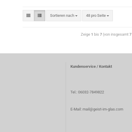
Sortieren nach
48 pro Seite
Zeige
1
bis
7
(von insgesamt
7
Kundenservice / Kontakt
Tel.: 06032-7849822
E-Mail: mail@geist-im-glas.com