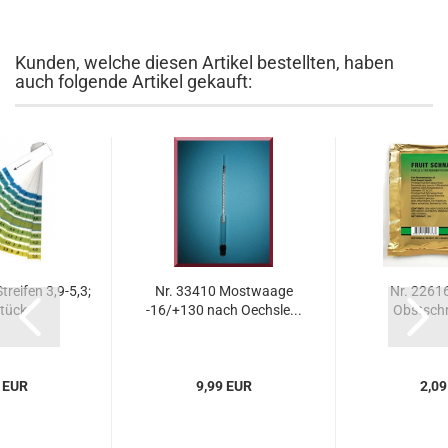
Kunden, welche diesen Artikel bestellten, haben
auch folgende Artikel gekauft:
reifen 3,9-5,3;
Nr. 33410 Mostwaage
Nr. 22616
tück
-16/+130 nach Oechsle...
Obstsch
 EUR
9,99 EUR
2,09