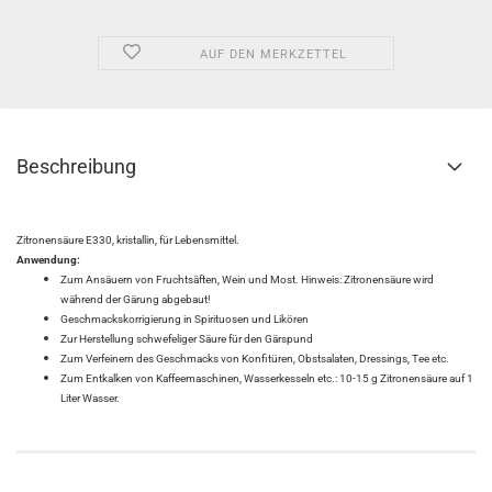
AUF DEN MERKZETTEL
Beschreibung
Zitronensäure E330, kristallin, für Lebensmittel.
Anwendung:
Zum Ansäuern von Fruchtsäften, Wein und Most. Hinweis: Zitronensäure wird
während der Gärung abgebaut!
Geschmackskorrigierung in Spirituosen und Likören
Zur Herstellung schwefeliger Säure für den Gärspund
Zum Verfeinern des Geschmacks von Konfitüren, Obstsalaten, Dressings, Tee etc.
Zum Entkalken von Kaffeemaschinen, Wasserkesseln etc.: 10-15 g Zitronensäure auf 1
Liter Wasser.