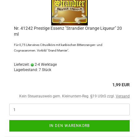
Nr. 41242 Prestige Essenz "Strandier Orange Liqueur" 20
ml
Für 0,75 Liter eines Citruslikörs mit karibischen Bitterorangen- und
Cognacaromen. Vorbild "Grand Marnier".
Lieferzeit:
2-4 Werktage
Lagerbestand: 7 Stück
1,99 EUR
Kein Steuerausweis gem. Kleinuntern-Reg. §19 UStG zzgl.
Versand
IN DEN WARENKORB