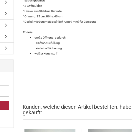
° außen graduiert
° 2 Griffmulden
° Henkel aus Stahl mit Griffrolle
° Öffnung: 35 cm, Höhe: 40 cm
° Deckel mit Gummstöpsel (Bohrung 9 mm) für Gärspund.
Vorteile
große Öffnung, dadurch
- einfache Befüllung
- einfache Säuberung
weißer Kunststoff
Kunden, welche diesen Artikel bestellten, habe
gekauft: