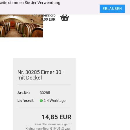
bseite stimmen Sie der Verwendung
Kundenlogin
Merkzettel
ERLAUBEN
Ihr Warenkorb
0,00 EUR
Nr. 30285 Eimer 30 l
mit Deckel
Art.Nr.:
30285
Lieferzeit:
2-4 Werktage
14,85 EUR
Kein Steuerausweis gem.
Kleinuntern-Reg. §19 UStG zzgl.