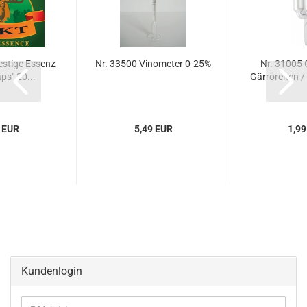
estige Essenz
Nr. 33500 Vinometer 0-25%
Nr. 31005 
ps" 20...
Gärrörchen / 
 EUR
5,49 EUR
1,99
Kundenlogin