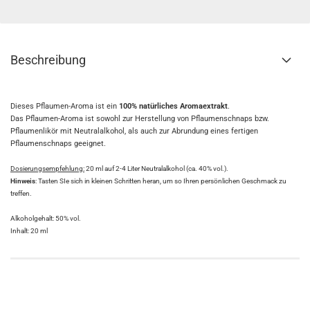
Beschreibung
Dieses Pflaumen-Aroma ist ein
100% natürliches Aromaextrakt
.
Das Pflaumen-Aroma ist sowohl zur Herstellung von Pflaumenschnaps bzw.
Pflaumenlikör mit Neutralalkohol, als auch zur Abrundung eines fertigen
Pflaumenschnaps geeignet.
Dosierungsempfehlung:
20 ml auf 2-4 Liter Neutralalkohol (ca. 40% vol.).
Hinweis
: Tasten SIe sich in kleinen Schritten heran, um so Ihren persönlichen Geschmack zu
treffen.
Alkoholgehalt: 50% vol.
Inhalt: 20 ml